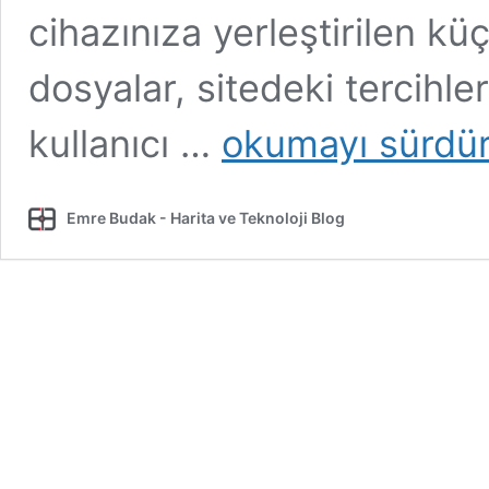
cihazınıza yerleştirilen kü
dosyalar, sitedeki tercihleri
Çerez
kullanıcı …
okumayı sürdü
Politikası
Emre Budak - Harita ve Teknoloji Blog